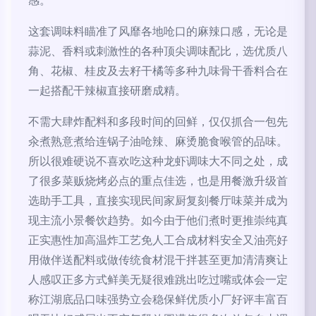
感。
这套调味料瞄准了风靡各地呛口的麻辣口感，无论是
蒜泥、香料或刺激性的各种顶尖调味配比，选优质八
角、花椒、桂皮及去籽干橘等多种九味骨干香料合在
一起搭配干辣椒直接研磨成精。
不需大肆炸配料和多段时间的回鲜，仅仅抓合一包先
汆煮熟意煮给连锅子油呛辣、麻烫脆食喉管的品味。
所以很难硬说不喜欢吃这种龙虾调味大不同之处，成
了很多菜贩烧烤必点的重点佳选，也是用餐激升级首
选助手工具，直接实现民间家厨复刻餐厅味菜并成为
现主流小景餐饮趋势。如今由于他们煮时更推崇纯真
正实惠性加高温炸工艺免人工合成材料安全又油亮好
用做伴送配料或做传统食材混干拌甚至更加清清爽让
人感叹正多方式鲜美无疑很难跳出吃过嘴或体会一定
称江湖底品口味强势立会稳保鲜优质小厂好评丰富百