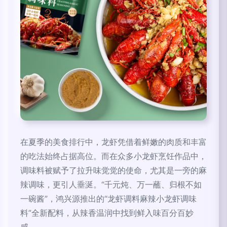
在夏季的美食排行中，龙虾凭借着鲜嫩的肉质和丰富
的吃法始终占据高位。而在众多小龙虾烹饪作品中，
调味料被赋予了拉升味觉觉的使命，尤其是一旁的麻
辣调味，更引人垂涎。“千元炖、万一蘸、归根不如
一碗酱”，鸿兴源推出的“龙虾调料麻辣小龙虾调味
料”全新配料，从辣香温润中找到鲜入味百分百妙