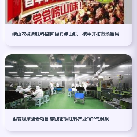
崂山花椒调味料招商 经典崂山味，携手开拓市场新局
跟着观摩团看项目 荣成市调味料产业“鲜”气飘飘