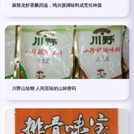
麻辣龙虾香飘四溢，鸿兴源调味料成烹饪神器
川野山珍精 人间至味的山林密码